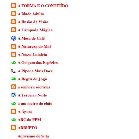
A FORMA E O CONTEÚDO
A Idade Adulta
A Ilusão da Visão
A Lâmpada Mágica
A Mesa de Café
A Natureza do Mal
A Nossa Candeia
A Origem das Espécies
A Pipoca Mais Doce
A Regra do Jogo
a senhora sócrates
A Terceira Noite
a um metro do chão
A Ágora
ABC do PPM
ABRUPTO
Activismo de Sofá