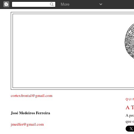
cortexfrontal@gmail.com
QUI
A T
José Medeiros Ferreira
A pr
que 
jmedfer@gmail.com