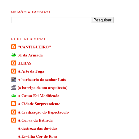
MEMÓRIA IMEDIATA
REDE NEURONAL
"CANTIGUEIRO"
31 da Armada
:ILHAS
A Arte da Fuga
A barbearia do senhor Luís
[a barriga de um arquitecto]
A Causa Foi Modificada
A Cidade Surpreendente
A Civilização do Espectáculo
A Curva da Estrada
A destreza das dúvidas
A Ervilha Cor de Rosa