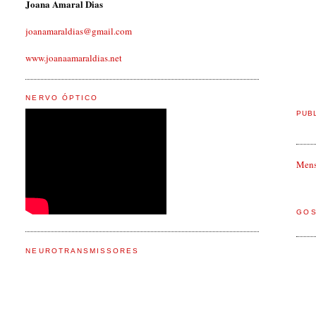
Joana Amaral Dias
joanamaraldias@gmail.com
www.joanaamaraldias.net
NERVO ÓPTICO
PUB
Mens
GO
NEUROTRANSMISSORES