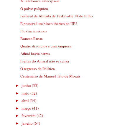
A Telefónica antecipa-se
O polvo psíquico
Festival de Almada de Teatro-Até 18 de Julho
É possivel um bloco ibérico na UE?
Provincianismos
Boneca Russa
Quatro divórcios e uma empresa
Afinal havia ostras
Freitas do Amaral não se cansa
O regresso da Política
Centenário de Manuel Tito de Morais
junho
(33)
►
maio
(52)
►
abril
(34)
►
março
(41)
►
fevereiro
(42)
►
janeiro
(64)
►