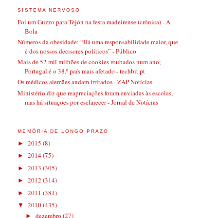
SISTEMA NERVOSO
Foi um Guzzo para Tejón na festa madeirense (crónica) - A
Bola
Números da obesidade: “Há uma responsabilidade maior, que
é dos nossos decisores políticos” - Público
Mais de 52 mil milhões de cookies roubados num ano;
Portugal é o 38.º país mais afetado - techbit.pt
Os médicos alemães andam irritados - ZAP Notícias
Ministério diz que reapreciações foram enviadas às escolas,
mas há situações por esclarecer - Jornal de Notícias
MEMÓRIA DE LONGO PRAZO
2015
(8)
►
2014
(75)
►
2013
(305)
►
2012
(314)
►
2011
(381)
►
2010
(435)
▼
dezembro
(27)
►