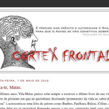
TA-FEIRA, 7 DE MAIO DE 2010
ta-te, Matas.
últimos anos, Vila-Matas parece estar sempre a escrever o último livro da sua 
cie de póstumo em que ao quotidiano ficcionado (pormenores da vida ao sabor 
sa” ), acrescenta-se uma lista de autores como Barthes, Faulkner, Balzac, Céline, 
 não falar no já inevitável Fernando pessoa e na sua centenária irmã (que nã