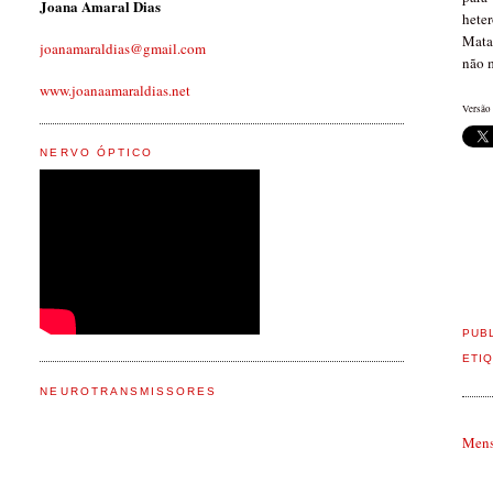
Joana Amaral Dias
hete
Matas
joanamaraldias@gmail.com
não m
www.joanaamaraldias.net
Versão
NERVO ÓPTICO
PUB
ETI
NEUROTRANSMISSORES
Mens