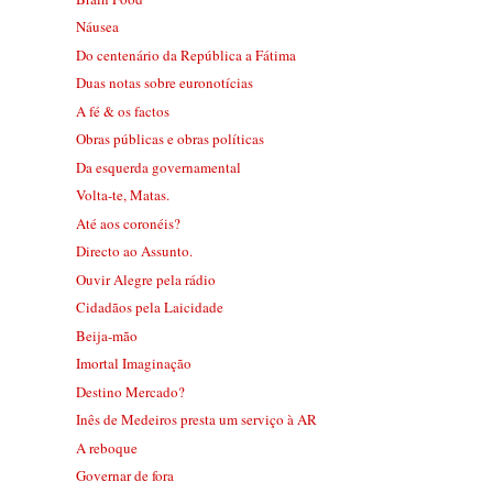
Náusea
Do centenário da República a Fátima
Duas notas sobre euronotícias
A fé & os factos
Obras públicas e obras políticas
Da esquerda governamental
Volta-te, Matas.
Até aos coronéis?
Directo ao Assunto.
Ouvir Alegre pela rádio
Cidadãos pela Laicidade
Beija-mão
Imortal Imaginação
Destino Mercado?
Inês de Medeiros presta um serviço à AR
A reboque
Governar de fora