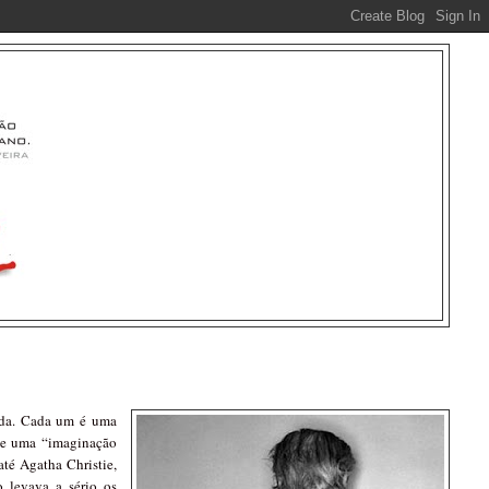
vida. Cada um é uma
de uma “imaginação
até Agatha Christie,
o levava a sério os