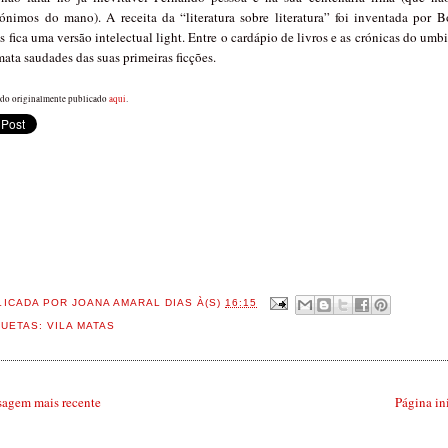
rónimos do mano). A receita da “literatura sobre literatura” foi inventada por 
 fica uma versão intelectual light. Entre o cardápio de livros e as crónicas do um
ata saudades das suas primeiras ficções.
 do originalmente publicado
aqui
.
LICADA POR
JOANA AMARAL DIAS
À(S)
16:15
QUETAS:
VILA MATAS
agem mais recente
Página in