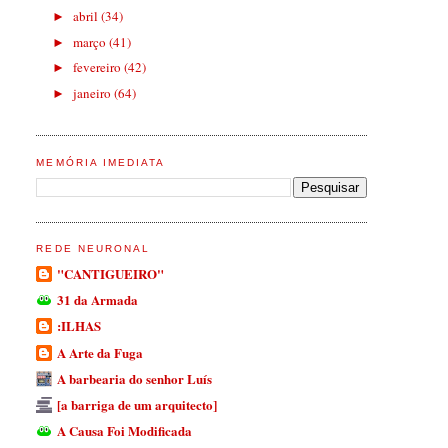
abril
(34)
►
março
(41)
►
fevereiro
(42)
►
janeiro
(64)
►
MEMÓRIA IMEDIATA
REDE NEURONAL
"CANTIGUEIRO"
31 da Armada
:ILHAS
A Arte da Fuga
A barbearia do senhor Luís
[a barriga de um arquitecto]
A Causa Foi Modificada