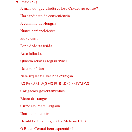
maio
(52)
▼
A mais-do- que-direita coloca Cavaco ao centro?
Um candidato de conveniência
A caminho da Hungria
Nunca perder eleições
Prova das 9
Por o dedo na ferida
Acto falhado.
Quando serão as legislativas?
De cortar à faca
Nem sequer foi uma boa exibição...
AS PARASITAÇÕES PÚBLICO-PRIVADAS
Coligações governamentais
Bloco das tangas
Crime em Ponta Delgada
Uma boa iniciativa
Harold Pinter e Jorge Silva Melo no CCB
O Bloco Central bem espremidinho