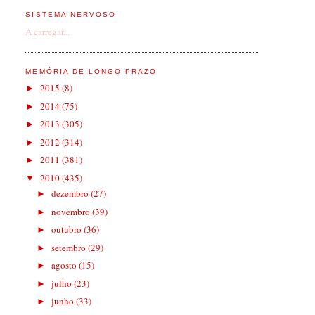
SISTEMA NERVOSO
A carregar...
MEMÓRIA DE LONGO PRAZO
2015
(8)
►
2014
(75)
►
2013
(305)
►
2012
(314)
►
2011
(381)
►
2010
(435)
▼
dezembro
(27)
►
novembro
(39)
►
outubro
(36)
►
setembro
(29)
►
agosto
(15)
►
julho
(23)
►
junho
(33)
►